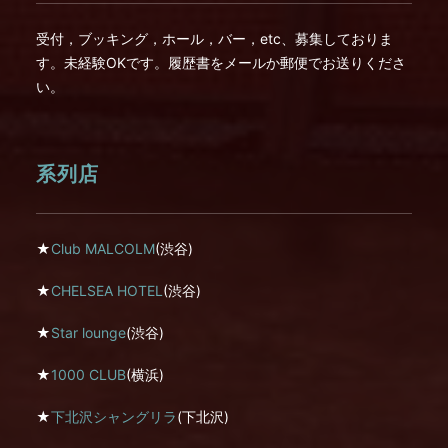
受付，ブッキング，ホール，バー，etc、募集しておりま
す。未経験OKです。履歴書をメールか郵便でお送りくださ
い。
系列店
★
Club MALCOLM
(渋谷)
★
CHELSEA HOTEL
(渋谷)
★
Star lounge
(渋谷)
★
1000 CLUB
(横浜)
★
下北沢シャングリラ
(下北沢)