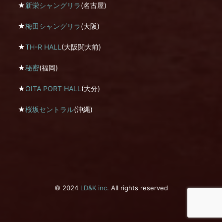
★
新栄シャングリラ
(名古屋)
★
梅田シャングリラ
(大阪)
★
TH-R HALL
(大阪関大前)
★
秘密
(福岡)
★
OITA PORT HALL
(大分)
★
桜坂セントラル
(沖縄)
© 2024
LD&K inc.
All rights reserved