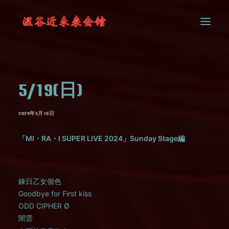
SYSTEM
5/19(日)
CONTACT
2024年5月19日
「
MI
・
RA
・
I SUPER LIVE 2024
」Sunday Stage編
錬日乙女個色
Goodbye for First kiss
ODD CIPHER Ø
闇雲