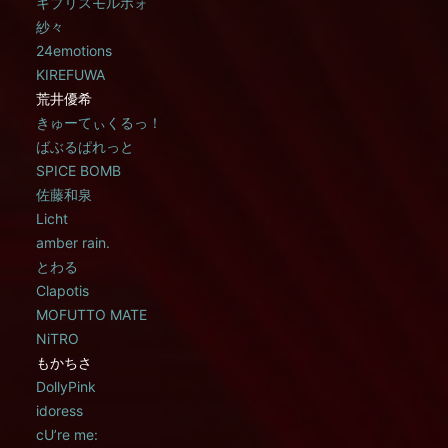
キプリスモルホォ
紗々
24emotions
KIREFUWA
荒井優希
きゅーてぃくるっ！
ばぶるぱれっと
SPICE BOMB
佐藤和泉
Licht
amber rain.
とわる
Clapotis
MOFUTTO MATE
NiTRO
もかちさ
DollyPink
idoress
cU’re me: