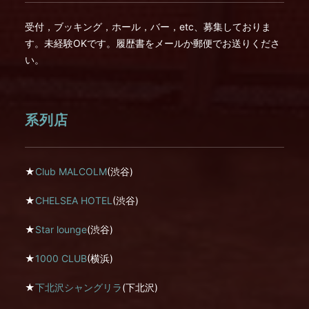
受付，ブッキング，ホール，バー，etc、募集しておりま
す。未経験OKです。履歴書をメールか郵便でお送りくださ
い。
系列店
★
Club MALCOLM
(渋谷)
★
CHELSEA HOTEL
(渋谷)
★
Star lounge
(渋谷)
★
1000 CLUB
(横浜)
★
下北沢シャングリラ
(下北沢)