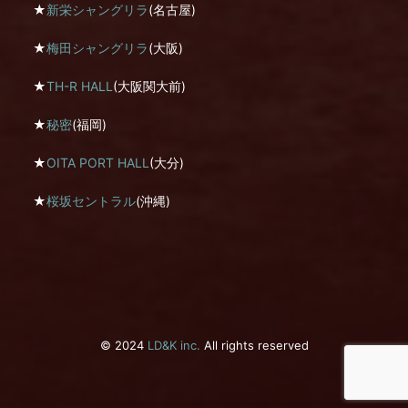
★
新栄シャングリラ
(名古屋)
★
梅田シャングリラ
(大阪)
★
TH-R HALL
(大阪関大前)
★
秘密
(福岡)
★
OITA PORT HALL
(大分)
★
桜坂セントラル
(沖縄)
© 2024
LD&K inc.
All rights reserved