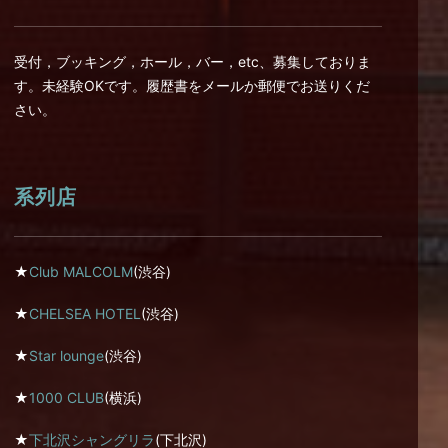
受付，ブッキング，ホール，バー，etc、募集しておりま
す。未経験OKです。履歴書をメールか郵便でお送りくだ
さい。
系列店
★
Club MALCOLM
(渋谷)
★
CHELSEA HOTEL
(渋谷)
★
Star lounge
(渋谷)
★
1000 CLUB
(横浜)
★
下北沢シャングリラ
(下北沢)