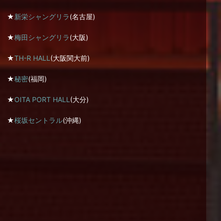
★
新栄シャングリラ
(名古屋)
★
梅田シャングリラ
(大阪)
★
TH-R HALL
(大阪関大前)
★
秘密
(福岡)
★
OITA PORT HALL
(大分)
★
桜坂セントラル
(沖縄)