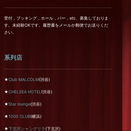
受付，ブッキング，ホール，バー，etc、募集しておりま
す。未経験OKです。履歴書をメールか郵便でお送りくだ
さい。
系列店
★
Club MALCOLM
(渋谷)
★
CHELSEA HOTEL
(渋谷)
★
Star lounge
(渋谷)
★
1000 CLUB
(横浜)
★
下北沢シャングリラ
(下北沢)