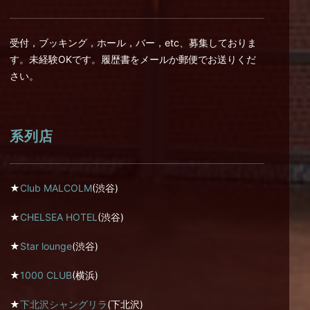
受付，ブッキング，ホール，バー，etc、募集しておりま
す。未経験OKです。履歴書をメールか郵便でお送りくだ
さい。
系列店
★
Club MALCOLM
(渋谷)
★
CHELSEA HOTEL
(渋谷)
★
Star lounge
(渋谷)
★
1000 CLUB
(横浜)
★
下北沢シャングリラ
(下北沢)