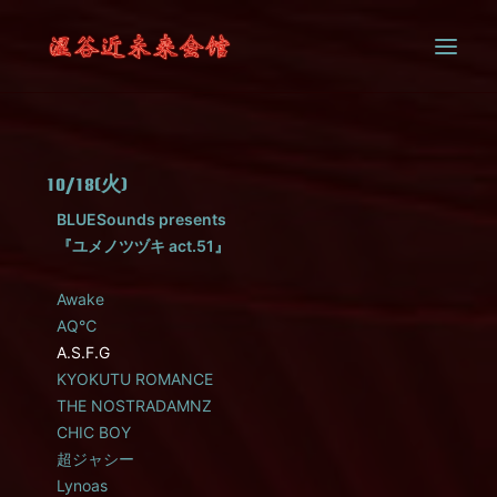
SYSTEM
10/18(火)
CONTACT
BLUESounds presents
『ユメノツヅキ act.51』
Awake
AQ℃
A.S.F.G
KYOKUTU ROMANCE
THE NOSTRADAMNZ
CHIC BOY
超ジャシー
Lynoas