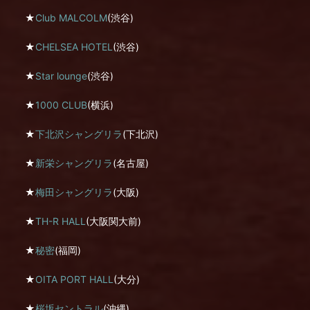
★
Club MALCOLM
(渋谷)
★
CHELSEA HOTEL
(渋谷)
★
Star lounge
(渋谷)
★
1000 CLUB
(横浜)
★
下北沢シャングリラ
(下北沢)
★
新栄シャングリラ
(名古屋)
★
梅田シャングリラ
(大阪)
★
TH-R HALL
(大阪関大前)
★
秘密
(福岡)
★
OITA PORT HALL
(大分)
★
桜坂セントラル
(沖縄)