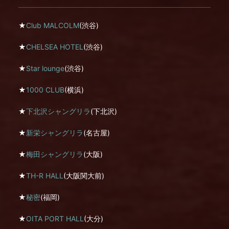
★
Club MALCOLM
(渋谷)
★
CHELSEA HOTEL
(渋谷)
★
Star lounge
(渋谷)
★
1000 CLUB
(横浜)
★
下北沢シャングリラ
(下北沢)
★
新栄シャングリラ
(名古屋)
★
梅田シャングリラ
(大阪)
★
TH-R HALL
(大阪関大前)
★
秘密
(福岡)
★
OITA PORT HALL
(大分)