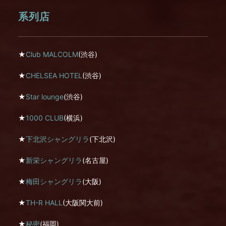
系列店
★
Club MALCOLM
(渋谷)
★
CHELSEA HOTEL
(渋谷)
★
Star lounge
(渋谷)
★
1000 CLUB
(横浜)
★
下北沢シャングリラ
(下北沢)
★
新栄シャングリラ
(名古屋)
★
梅田シャングリラ
(大阪)
★
TH-R HALL
(大阪関大前)
★
秘密
(福岡)