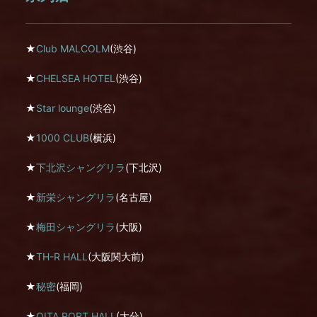
★
Club MALCOLM
(渋谷)
★
CHELSEA HOTEL
(渋谷)
★
Star lounge
(渋谷)
★
1000 CLUB
(横浜)
★
下北沢シャングリラ
(下北沢)
★
新栄シャングリラ
(名古屋)
★
梅田シャングリラ
(大阪)
★
TH-R HALL
(大阪関大前)
★
秘密
(福岡)
★
OITA PORT HALL
(大分)