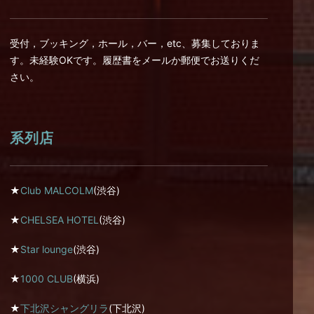
受付，ブッキング，ホール，バー，etc、募集しておりま
す。未経験OKです。履歴書をメールか郵便でお送りくだ
さい。
系列店
★
Club MALCOLM
(渋谷)
★
CHELSEA HOTEL
(渋谷)
★
Star lounge
(渋谷)
★
1000 CLUB
(横浜)
★
下北沢シャングリラ
(下北沢)