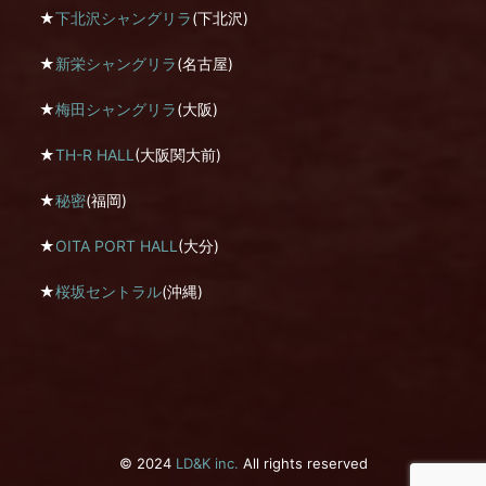
★
下北沢シャングリラ
(下北沢)
★
新栄シャングリラ
(名古屋)
★
梅田シャングリラ
(大阪)
★
TH-R HALL
(大阪関大前)
★
秘密
(福岡)
★
OITA PORT HALL
(大分)
★
桜坂セントラル
(沖縄)
© 2024
LD&K inc.
All rights reserved