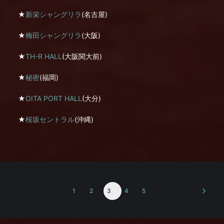
★
新栄シャングリラ
(名古屋)
★
梅田シャングリラ
(大阪)
★
TH-R HALL
(大阪関大前)
★
秘密
(福岡)
★
OITA PORT HALL
(大分)
★
桜坂セントラル
(沖縄)
1
2
3
4
5